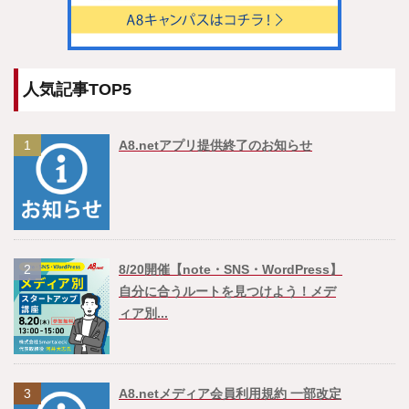
人気記事TOP5
1
A8.netアプリ提供終了のお知らせ
2
8/20開催【note・SNS・WordPress】
自分に合うルートを見つけよう！メデ
ィア別...
3
A8.netメディア会員利用規約 一部改定