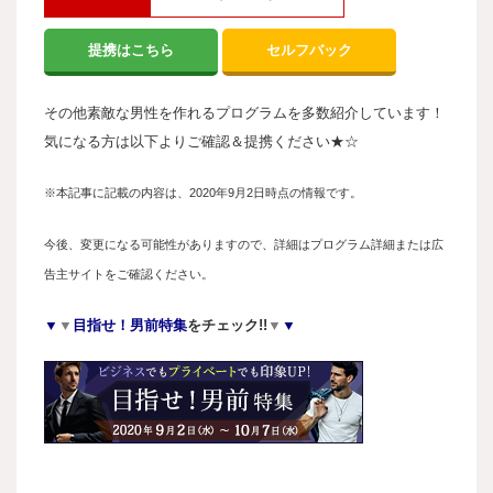
提携はこちら
セルフバック
その他素敵な男性を作れるプログラムを多数紹介しています！
気になる方は以下よりご確認＆提携ください★☆
※本記事に記載の内容は、2020年9月2日時点の情報です。
今後、変更になる可能性がありますので、詳細はプログラム詳細または広
告主サイトをご確認ください。
▼
▼
目指せ！男前
特集
をチェック!!
▼
▼