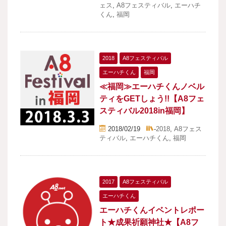
ェス
,
A8フェスティバル
,
エーハチ
くん
,
福岡
2018
A8フェスティバル
エーハチくん
福岡
≪福岡≫エーハチくんノベル
ティをGETしょう!!【A8フェ
スティバル2018in福岡】
2018/02/19
-
2018
,
A8フェス
ティバル
,
エーハチくん
,
福岡
2017
A8フェスティバル
エーハチくん
エーハチくんイベントレポー
ト★成果祈願神社★【A8フ