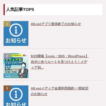
人気記事TOP5
1
A8.netアプリ提供終了のお知らせ
2
8/20開催【note・SNS・WordPress】
自分に合うルートを見つけよう！メデ
ィア別...
3
A8.netメディア会員利用規約 一部改定
のお知らせ