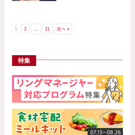
1
2
…
21
次へ »
特集