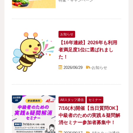
特集・キャンペーン
お知らせ
【16年連続】2026年も利用
者満足度1位に選ばれまし
た！
2026/06/29
-
お知らせ
A8スタッフ通信
セミナー
7/16(木)開催【当日質問OK】
中級者のための実践＆疑問解
消セミナー参加者募集中！