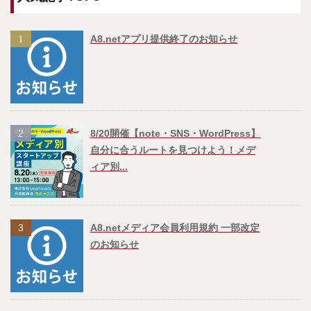
1
A8.netアプリ提供終了のお知らせ
2
8/20開催【note・SNS・WordPress】
自分に合うルートを見つけよう！メデ
ィア別...
3
A8.netメディア会員利用規約 一部改定
のお知らせ