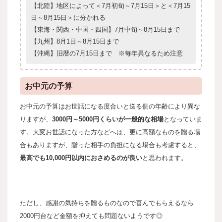
【北陸】地区によって＜7月初旬～7月15日＞と＜7月15
日～8月15日＞に分かれる
【東海・関西・中国・四国】7月中旬～8月15日まで
【九州】8月1日～8月15日まで
【沖縄】旧暦の7月15日まで ※毎年異なるため注意
お中元の予算
お中元の予算はお世話になる度合いと送る側の年齢により異な
りますが、
3000円～5000円くらいが一般的な相場
となっていま
す。
大変お世話になった方などへは、更に高額なものを贈る場
合もありますが、贈った相手の負担になる場合も考慮すると、
最高でも10,000円以内におさめるのが良い
と思われます。
ただし、感謝の気持ちを贈るものなので喜んでもらえるなら
2000円台など金額を抑えても問題ないようです◎