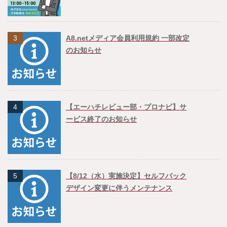
3
A8.netメディア会員利用規約 一部改定
のお知らせ
4
【エーハチレビュー部・プロナビ】サ
ービス終了のお知らせ
5
【8/12（水）実施決定】セルフバック
デザイン変更に伴うメンテナンス