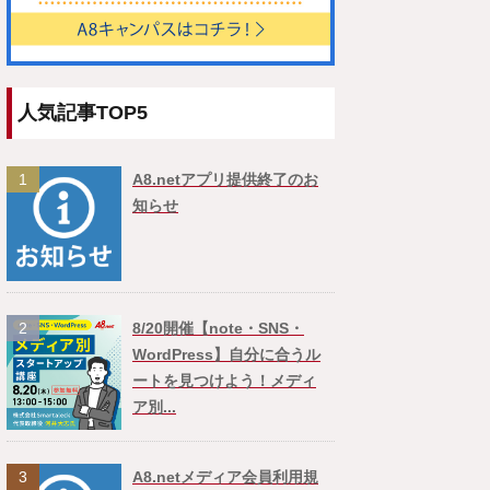
人気記事TOP5
1
A8.netアプリ提供終了のお
知らせ
2
8/20開催【note・SNS・
WordPress】自分に合うル
ートを見つけよう！メディ
ア別...
3
A8.netメディア会員利用規