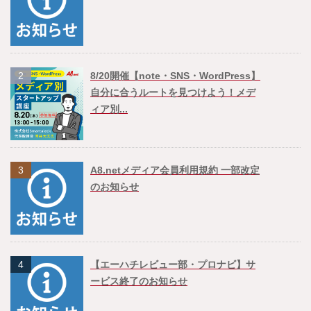
2
8/20開催【note・SNS・WordPress】
自分に合うルートを見つけよう！メデ
ィア別...
3
A8.netメディア会員利用規約 一部改定
のお知らせ
4
【エーハチレビュー部・プロナビ】サ
ービス終了のお知らせ