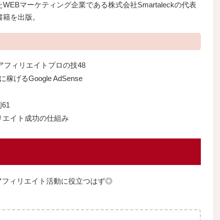
EBマーケティング企業である株式会社Smartaleckの代表
書籍を出版。
アフィリエイトプロの技48
稼げるGoogle AdSense
61
リエイト成功の仕組み
アフィリエイト活動に役立つはず◎