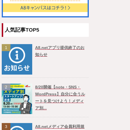
人気記事TOP5
1
A8.netアプリ提供終了のお
知らせ
2
8/20開催【note・SNS・
WordPress】自分に合うル
ートを見つけよう！メディ
ア別...
3
A8.netメディア会員利用規