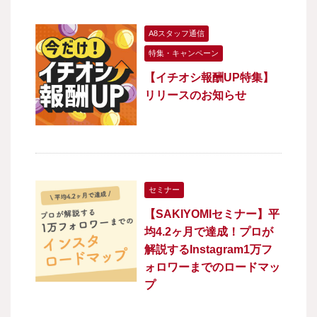
A8スタッフ通信
特集・キャンペーン
【イチオシ報酬UP特集】
リリースのお知らせ
セミナー
【SAKIYOMIセミナー】平
均4.2ヶ月で達成！プロが
解説するInstagram1万フ
ォロワーまでのロードマッ
プ