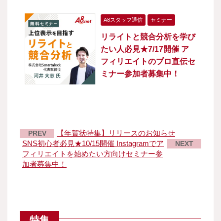
A8スタッフ通信
セミナー
リライトと競合分析を学び
たい人必見★7/17開催 ア
フィリエイトのプロ直伝セ
ミナー参加者募集中！
【年賀状特集】リリースのお知らせ
PREV
SNS初心者必見★10/15開催 Instagramでア
NEXT
フィリエイトを始めたい方向けセミナー参
加者募集中！
特集