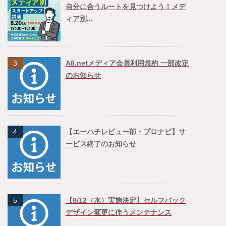
自分に合うルートを見つけよう！メデ
ィア別...
3
A8.netメディア会員利用規約 一部改定
のお知らせ
4
【エーハチレビュー部・プロナビ】サ
ービス終了のお知らせ
5
【8/12（水）実施決定】セルフバック
デザイン変更に伴うメンテナンス