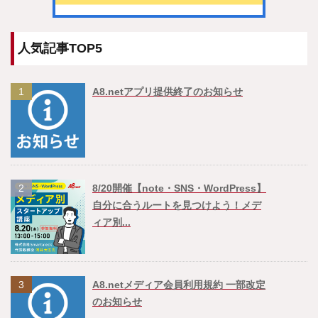
人気記事TOP5
1
A8.netアプリ提供終了のお知らせ
2
8/20開催【note・SNS・WordPress】
自分に合うルートを見つけよう！メデ
ィア別...
3
A8.netメディア会員利用規約 一部改定
のお知らせ