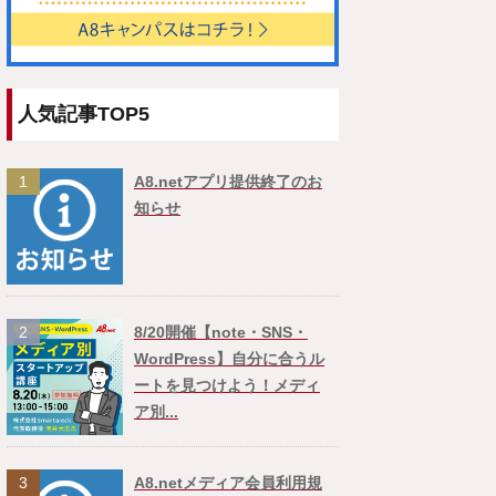
人気記事TOP5
1
A8.netアプリ提供終了のお
知らせ
2
8/20開催【note・SNS・
WordPress】自分に合うル
ートを見つけよう！メディ
ア別...
3
A8.netメディア会員利用規