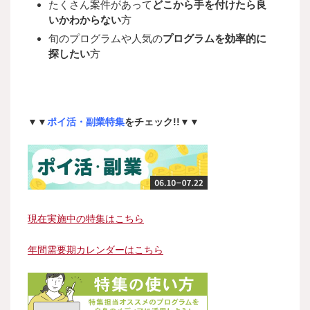
たくさん案件があって
どこから手を付けたら良
いかわからない
方
旬のプログラムや人気の
プログラムを効率的に
探したい
方
▼▼
ポイ活・副業特集
をチェック!!▼▼
現在実施中の特集はこちら
年間需要期カレンダーはこちら