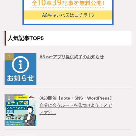
人気記事TOP5
1
A8.netアプリ提供終了のお知らせ
2
8/20開催【note・SNS・WordPress】
自分に合うルートを見つけよう！メデ
ィア別...