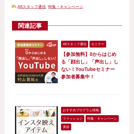
-
A8スタッフ通信
,
特集・キャンペーン
関連記事
A8スタッフ通信
セミナー
【参加無料】0からはじめ
る「顔出し」「声出し」し
ない！YouTubeセミナー
参加者募集中！
おすすめプログラム情報
ファッション
特集・キャンペーン
美容