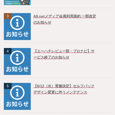
3
A8.netメディア会員利用規約 一部改定
のお知らせ
4
【エーハチレビュー部・プロナビ】サ
ービス終了のお知らせ
5
【8/12（水）実施決定】セルフバック
デザイン変更に伴うメンテナンス