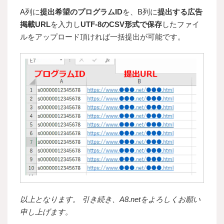
A列に
提出希望のプログラムID
を、B列に
提出する広告
掲載URL
を入力し
UTF-8のCSV形式で保存
したファイ
ルをアップロード頂ければ一括提出が可能です。
以上となります。 引き続き、A8.netをよろしくお願い
申し上げます。