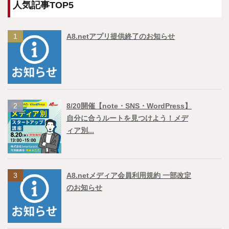
人気記事TOP5
1
A8.netアプリ提供終了のお知らせ
2
8/20開催【note・SNS・WordPress】
自分に合うルートを見つけよう！メデ
ィア別...
3
A8.netメディア会員利用規約 一部改定
のお知らせ