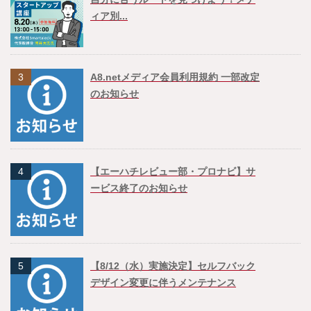
ィア別...
3
A8.netメディア会員利用規約 一部改定
のお知らせ
4
【エーハチレビュー部・プロナビ】サ
ービス終了のお知らせ
5
【8/12（水）実施決定】セルフバック
デザイン変更に伴うメンテナンス