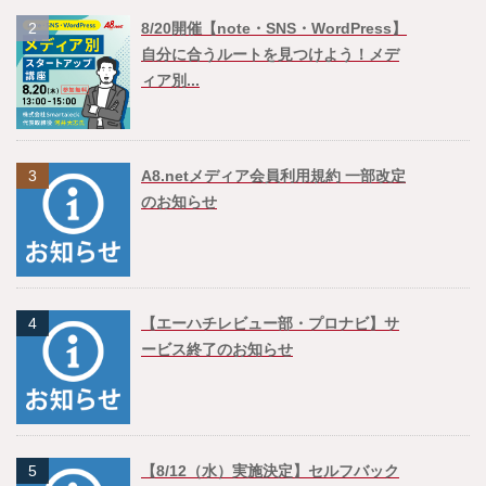
2
8/20開催【note・SNS・WordPress】
自分に合うルートを見つけよう！メデ
ィア別...
3
A8.netメディア会員利用規約 一部改定
のお知らせ
4
【エーハチレビュー部・プロナビ】サ
ービス終了のお知らせ
5
【8/12（水）実施決定】セルフバック