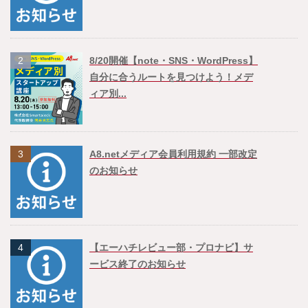
2
8/20開催【note・SNS・WordPress】
自分に合うルートを見つけよう！メデ
ィア別...
3
A8.netメディア会員利用規約 一部改定
のお知らせ
4
【エーハチレビュー部・プロナビ】サ
ービス終了のお知らせ