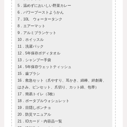
5．温めずにおいしい野菜カレー
6．パワーブーストようかん
7．10L ウォータータンク
8．エアーマット
9．アルミブランケット
10．ホイッスル
11．洗濯パック
12．5年保存ボディタオル
13．シャンプー手袋
14．5年保存ウェットティッシュ
15．歯ブラシ
16．救急セット（爪やすり、耳かき、綿棒、絆創膏、
はさみ、ピンセット、爪切り、カット綿、包帯）
17．簡易トイレ（3枚）
18．ポータブルウォシュレット
19．目隠しポンチョ
20．防災マニュアル
21．IDカード・内容品一覧