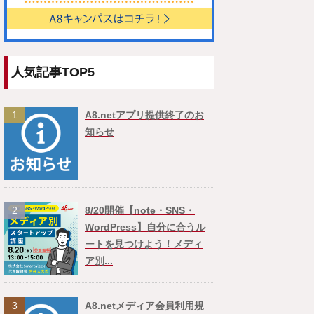
人気記事TOP5
1
A8.netアプリ提供終了のお
知らせ
2
8/20開催【note・SNS・
WordPress】自分に合うル
ートを見つけよう！メディ
ア別...
3
A8.netメディア会員利用規