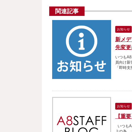
関連記事
お知らせ
新メデ
先変更
いつもA
員向け新
「即時支払
お知らせ
【重要
いつもA
上の為、