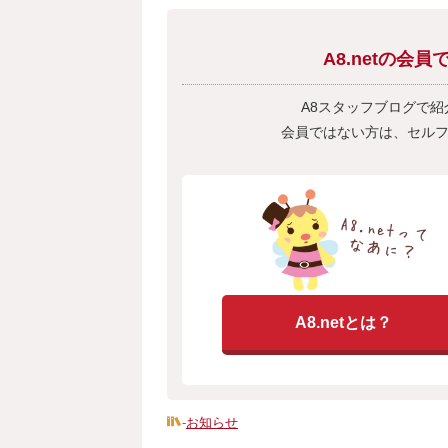
A8.netの
A8スタッフブログで
会員ではない方は、セル
A8.netとは？
-
お知らせ