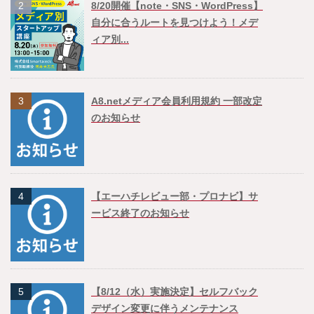
2
8/20開催【note・SNS・WordPress】
自分に合うルートを見つけよう！メデ
ィア別...
3
A8.netメディア会員利用規約 一部改定
のお知らせ
4
【エーハチレビュー部・プロナビ】サ
ービス終了のお知らせ
5
【8/12（水）実施決定】セルフバック
デザイン変更に伴うメンテナンス