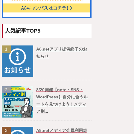
人気記事TOP5
1
A8.netアプリ提供終了のお
知らせ
2
8/20開催【note・SNS・
WordPress】自分に合うル
ートを見つけよう！メディ
ア別...
3
A8.netメディア会員利用規