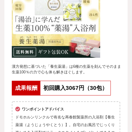
漢方発想に基づいた「養生薬湯」は6種の生薬を刻んでそのまま入浴剤
生薬100％の力で心も体も解きほぐします。
成果報酬
初回購入3067円（30包）
ワンポイントアドバイス
ドモホルンリンクルで有名な再春館製薬所の入浴剤【養生
薬湯（ようじょうやくとう）】。自宅のお風呂でじっくり