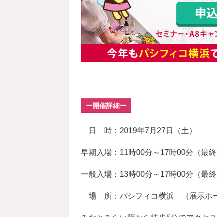
ー開催詳細ー
日 時：2019年7月27日（土）
早期入場：11時00分～17時00分（最終受
一般入場：13時00分～17時00分（最終受
場 所：パシフィコ横浜 （展示ホ