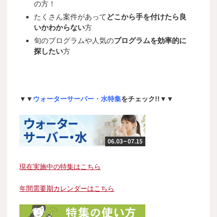
の方！
たくさん案件があって
どこから手を付けたら良
いかわからない
方
旬のプログラムや人気の
プログラムを効率的に
探したい
方
▼▼
ウォーターサーバー・水特集
をチェック!!▼▼
現在実施中の特集はこちら
年間需要期カレンダーはこちら