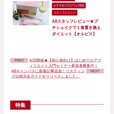
おすすめプログラム情報
スタッフレビュー
A8スタッフレビュー★プ
チシェイクで１食置き換え
ダイエット【オルビス】
6/25開催★【初心者向け】はじめてのアフ
PREV
ィリエイト入門セミナー参加者募集中！
A8キャンパスに新着記事追加！リスティン
NEXT
グ出稿完全ガイドをリリースしました。
特集