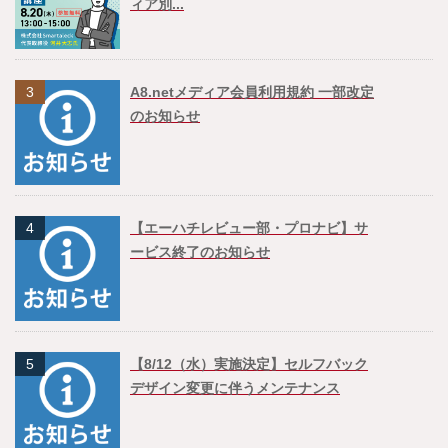
ィア別...
3
A8.netメディア会員利用規約 一部改定
のお知らせ
4
【エーハチレビュー部・プロナビ】サ
ービス終了のお知らせ
5
【8/12（水）実施決定】セルフバック
デザイン変更に伴うメンテナンス