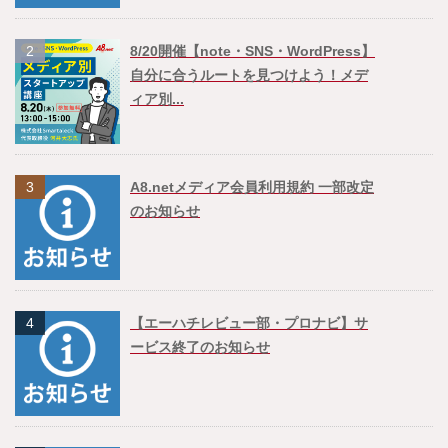
2
8/20開催【note・SNS・WordPress】
自分に合うルートを見つけよう！メデ
ィア別...
3
A8.netメディア会員利用規約 一部改定
のお知らせ
4
【エーハチレビュー部・プロナビ】サ
ービス終了のお知らせ