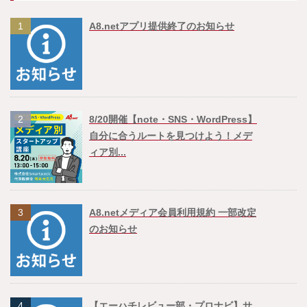
1
A8.netアプリ提供終了のお知らせ
2
8/20開催【note・SNS・WordPress】
自分に合うルートを見つけよう！メデ
ィア別...
3
A8.netメディア会員利用規約 一部改定
のお知らせ
4
【エーハチレビュー部・プロナビ】サ