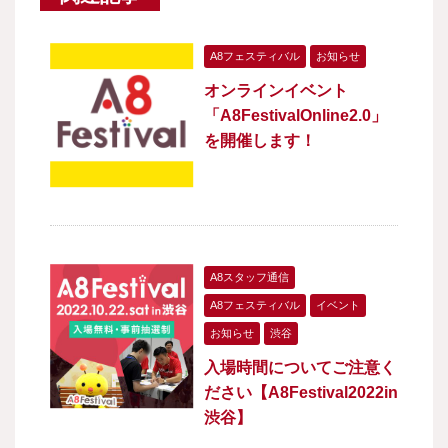
A8フェスティバル
お知らせ
オンラインイベント
「A8FestivalOnline2.0」
を開催します！
A8スタッフ通信
A8フェスティバル
イベント
お知らせ
渋谷
入場時間についてご注意く
ださい【A8Festival2022in
渋谷】