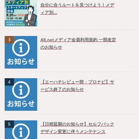
自分に合うルートを見つけよう！メデ
ィア別...
3
A8.netメディア会員利用規約 一部改定
のお知らせ
4
【エーハチレビュー部・プロナビ】サ
ービス終了のお知らせ
5
【日程延期のお知らせ】セルフバック
デザイン変更に伴うメンテナンス