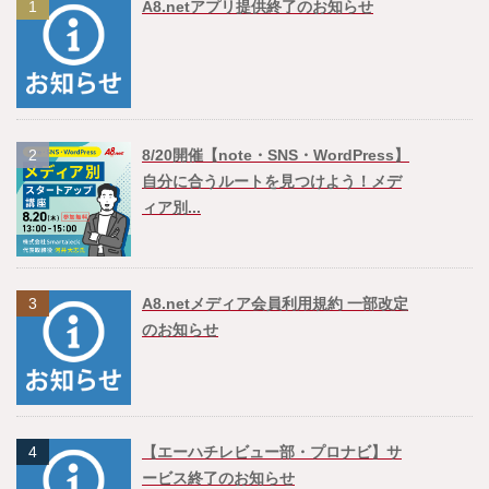
1
A8.netアプリ提供終了のお知らせ
2
8/20開催【note・SNS・WordPress】
自分に合うルートを見つけよう！メデ
ィア別...
3
A8.netメディア会員利用規約 一部改定
のお知らせ
4
【エーハチレビュー部・プロナビ】サ
ービス終了のお知らせ