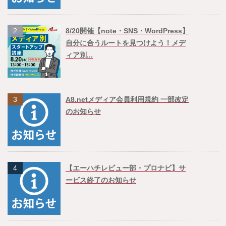
2
8/20開催【note・SNS・WordPress】
自分に合うルートを見つけよう！メデ
ィア別...
3
A8.netメディア会員利用規約 一部改定
のお知らせ
4
【エーハチレビュー部・プロナビ】サ
ービス終了のお知らせ