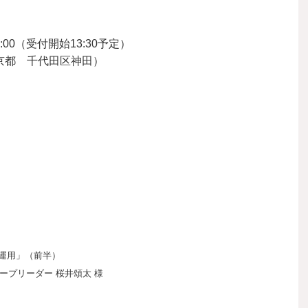
6:00（受付開始13:30予定）
京都 千代田区神田）
。
運用」（前半）
ープリーダー 桜井頌太 様