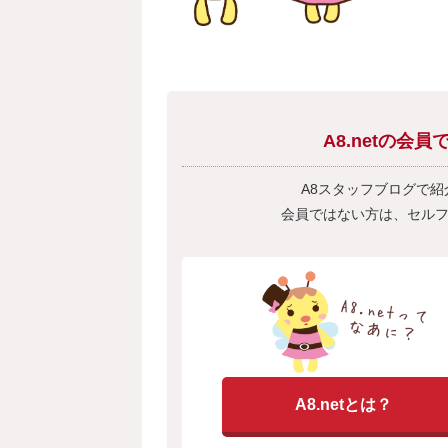
A8.netの
A8スタッフブログで
会員ではない方は、セル
A8.netとは？