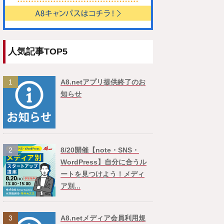
人気記事TOP5
1
A8.netアプリ提供終了のお
知らせ
2
8/20開催【note・SNS・
WordPress】自分に合うル
ートを見つけよう！メディ
ア別...
3
A8.netメディア会員利用規