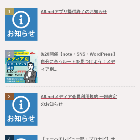
1
A8.netアプリ提供終了のお知らせ
2
8/20開催【note・SNS・WordPress】
自分に合うルートを見つけよう！メデ
ィア別...
3
A8.netメディア会員利用規約 一部改定
のお知らせ
4
【エーハチレビュー部・プロナビ】サ