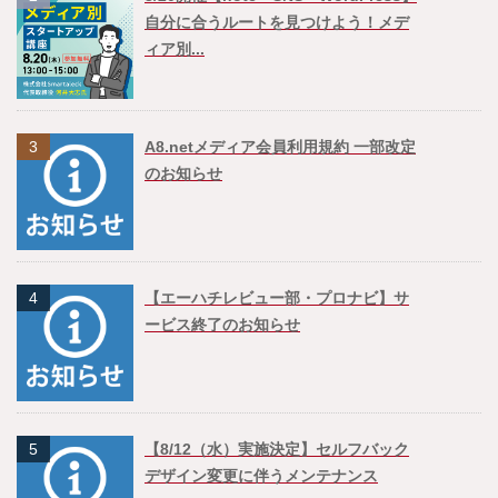
自分に合うルートを見つけよう！メデ
ィア別...
3
A8.netメディア会員利用規約 一部改定
のお知らせ
4
【エーハチレビュー部・プロナビ】サ
ービス終了のお知らせ
5
【8/12（水）実施決定】セルフバック
デザイン変更に伴うメンテナンス