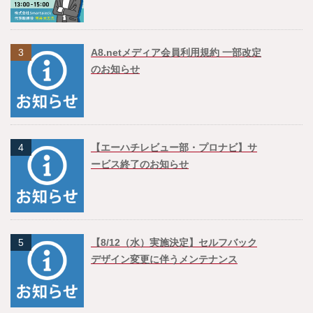
3
A8.netメディア会員利用規約 一部改定
のお知らせ
4
【エーハチレビュー部・プロナビ】サ
ービス終了のお知らせ
5
【8/12（水）実施決定】セルフバック
デザイン変更に伴うメンテナンス