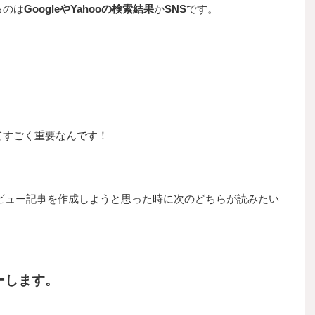
るのは
GoogleやYahooの検索結果
か
SNS
です。
てすごく重要なんです！
ビュー記事を作成しようと思った時に次のどちらが読みたい
ーします。