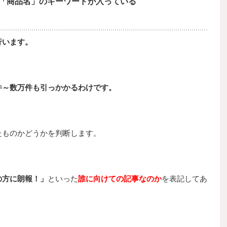
「商品名」のキーワードが入っている
行います。
件～数万件も引っかかるわけです。
たものかどうかを判断します。
の方に朗報！」
といった
誰に向けての記事なのか
を表記してあ
。