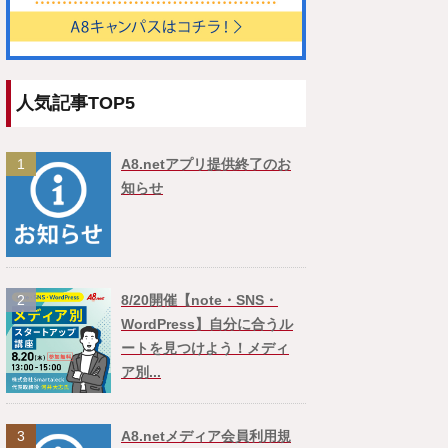
人気記事TOP5
1
A8.netアプリ提供終了のお
知らせ
2
8/20開催【note・SNS・
WordPress】自分に合うル
ートを見つけよう！メディ
ア別...
3
A8.netメディア会員利用規