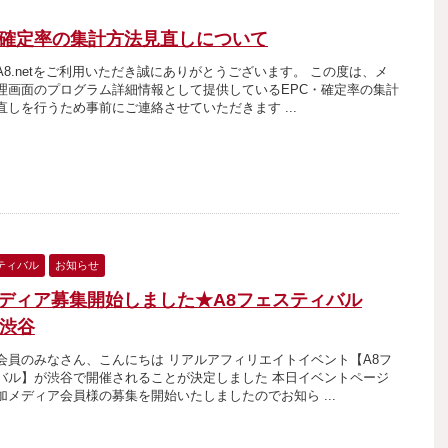
・確定率の集計方法見直しについて
A8.netをご利用いただき誠にありがとうございます。 この度は、メ
理画面のプログラム詳細情報として提供しているEPC・確定率の集計
直しを行うため事前にご連絡させていただきます ...
ティバル
お知らせ
ディア募集開始しました★A8フェスティバル
in渋谷
会員のみなさん、こんにちは リアルアフィリエイトイベント【A8フ
バル】が渋谷で開催されることが決定しました 本日イベントページ
加メディア会員様の募集を開始いたしましたのでお知ら ...