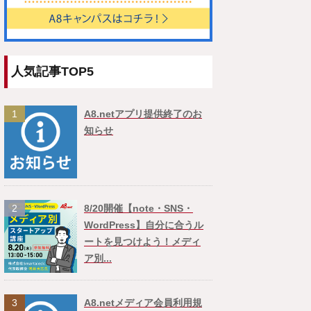
人気記事TOP5
1
A8.netアプリ提供終了のお
知らせ
2
8/20開催【note・SNS・
WordPress】自分に合うル
ートを見つけよう！メディ
ア別...
3
A8.netメディア会員利用規