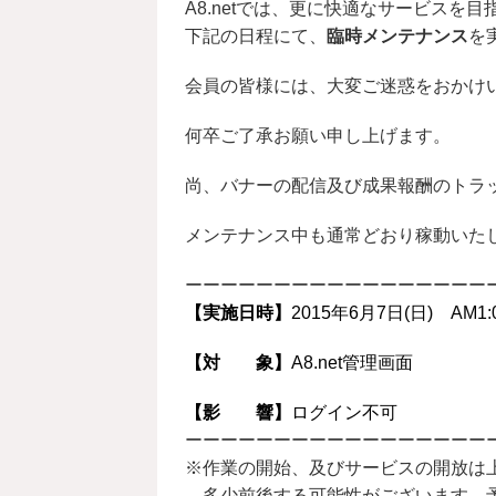
A8.netでは、更に快適なサービスを目
下記の日程にて、
臨時メンテナンス
を
会員の皆様には、大変ご迷惑をおかけ
何卒ご了承お願い申し上げます。
尚、バナーの配信及び成果報酬のトラ
メンテナンス中も通常どおり稼動いた
ーーーーーーーーーーーーーーーーー
【実施日時】
2015年6月7日(日) AM1
【対 象】
A8.net管理画面
【影 響】
ログイン不可
ーーーーーーーーーーーーーーーーー
※作業の開始、及びサービスの開放は
多少前後する可能性がございます、