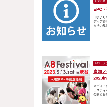
お知らせ
EPC
日頃より
ディア管
方法の見
A8フェス
参加メ
2023
メディア
ェスティ
公開＆参