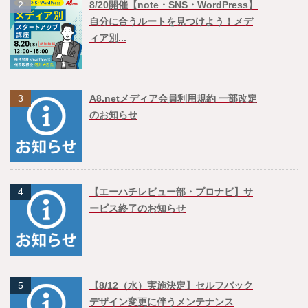
2
8/20開催【note・SNS・WordPress】
自分に合うルートを見つけよう！メデ
ィア別...
3
A8.netメディア会員利用規約 一部改定
のお知らせ
4
【エーハチレビュー部・プロナビ】サ
ービス終了のお知らせ
5
【8/12（水）実施決定】セルフバック
デザイン変更に伴うメンテナンス