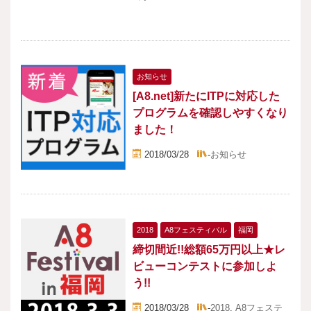
お知らせ
[A8.net]新たにITPに対応した
プログラムを確認しやすくなり
ました！
2018/03/28
-
お知らせ
2018
A8フェスティバル
福岡
締切間近!!総額65万円以上★レ
ビューコンテストに参加しよ
う!!
2018/03/28
-
2018
,
A8フェステ