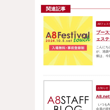
関連記事
A8フェス
ブース
ェステ
こんにちは
が、池袋
催は、今
お知らせ
A8.
いつもA8
会員の皆