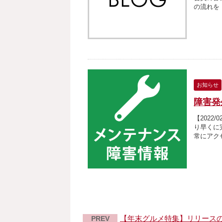
の流れを .
お知らせ
障害発
【2022
り早くに
常にアク
【年末グルメ特集】リリース
PREV