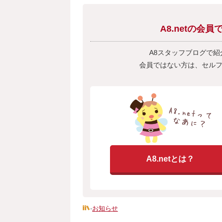
A8.netの
A8スタッフブログで
会員ではない方は、セル
A8.netとは？
-
お知らせ