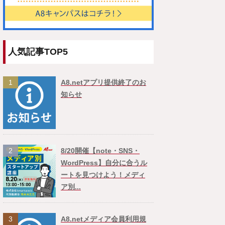
人気記事TOP5
1
A8.netアプリ提供終了のお
知らせ
2
8/20開催【note・SNS・
WordPress】自分に合うル
ートを見つけよう！メディ
ア別...
3
A8.netメディア会員利用規