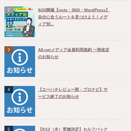
2
8/20開催【note・SNS・WordPress】
自分に合うルートを見つけよう！メデ
ィア別...
3
A8.netメディア会員利用規約 一部改定
のお知らせ
4
【エーハチレビュー部・プロナビ】サ
ービス終了のお知らせ
5
【8/12（水）実施決定】セルフバック