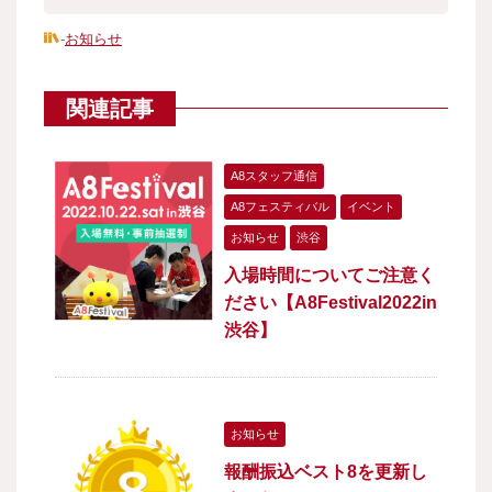
-
お知らせ
関連記事
A8スタッフ通信
A8フェスティバル
イベント
お知らせ
渋谷
入場時間についてご注意く
ださい【A8Festival2022in
渋谷】
お知らせ
報酬振込ベスト8を更新し