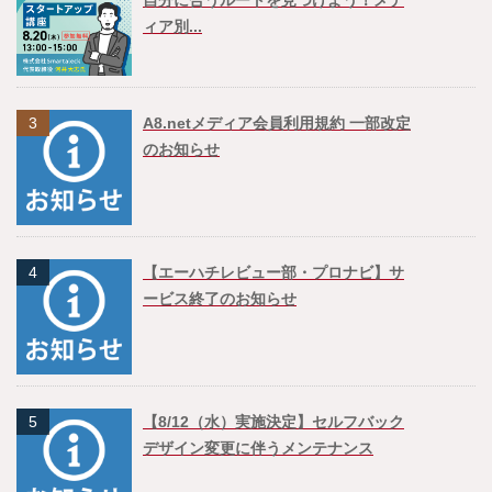
ィア別...
3
A8.netメディア会員利用規約 一部改定
のお知らせ
4
【エーハチレビュー部・プロナビ】サ
ービス終了のお知らせ
5
【8/12（水）実施決定】セルフバック
デザイン変更に伴うメンテナンス