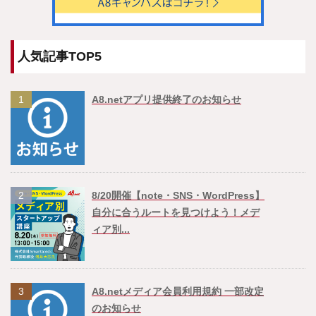
人気記事TOP5
1
A8.netアプリ提供終了のお知らせ
2
8/20開催【note・SNS・WordPress】
自分に合うルートを見つけよう！メデ
ィア別...
3
A8.netメディア会員利用規約 一部改定
のお知らせ