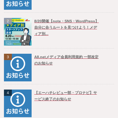
2
8/20開催【note・SNS・WordPress】
自分に合うルートを見つけよう！メデ
ィア別...
3
A8.netメディア会員利用規約 一部改定
のお知らせ
4
【エーハチレビュー部・プロナビ】サ
ービス終了のお知らせ