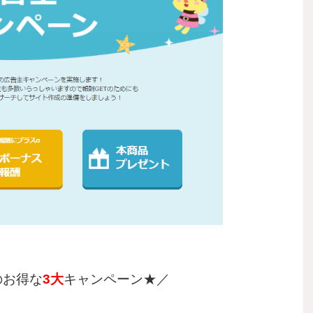
のお得な
3大
キャンペーン★／