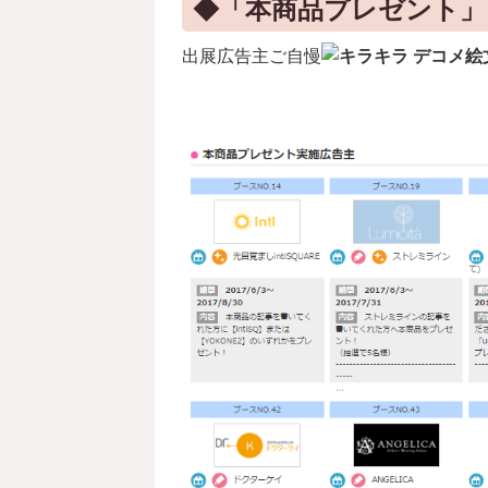
◆「本商品プレゼント」
出展広告主ご
自慢