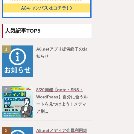
人気記事TOP5
1
A8.netアプリ提供終了のお
知らせ
2
8/20開催【note・SNS・
WordPress】自分に合うル
ートを見つけよう！メディ
ア別...
3
A8.netメディア会員利用規