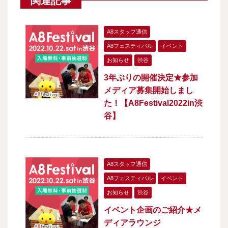
関連記事
A8スタッフ通信
A8フェスティバル
イベント
お知らせ
渋谷
3年ぶりの開催決定★参加
メディア募集開始しまし
た！【A8Festival2022in渋
谷】
A8スタッフ通信
A8フェスティバル
イベント
お知らせ
渋谷
イベント企画のご紹介★メ
ディアラウンジ