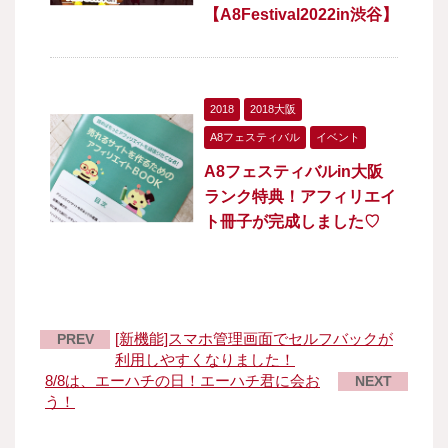
【A8Festival2022in渋谷】
2018
2018大阪
A8フェスティバル
イベント
A8フェスティバルin大阪
ランク特典！アフィリエイ
ト冊子が完成しました♡
[新機能]スマホ管理画面でセルフバックが
PREV
利用しやすくなりました！
8/8は、エーハチの日！エーハチ君に会お
NEXT
う！